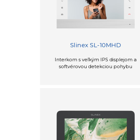
Slinex SL-10MHD
Interkom s veľkým IPS displejom a
softvérovou detekciou pohybu