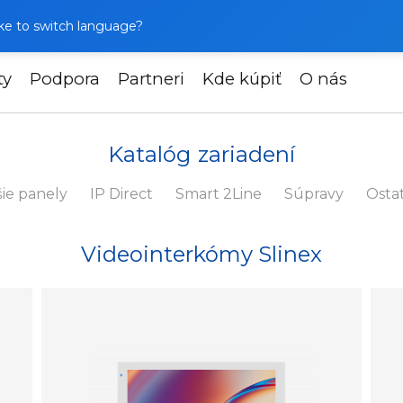
like to switch language?
ty
Podpora
Partneri
Kde kúpiť
O nás
Katalóg zariadení
ie panely
IP Direct
Smart 2Line
Súpravy
Osta
Videointerkómy Slinex