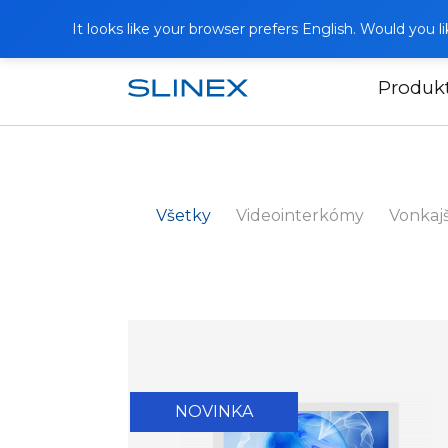
It looks like your browser prefers English. Would you 
Produk
Domov
Katalóg
Všetky
Videointerkómy
Vonkajš
NOVINKA