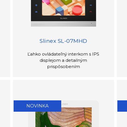
Slinex SL-07MHD
Ľahko ovládateľný interkom s IPS
displejom a detailným
prispôsobením
NOVINKA