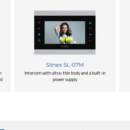
Slinex SL-07M
n
Intercom with ultra-thin body and a built-in
ed
power supply