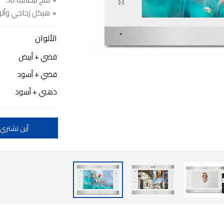
هيكل زجاجي وألو
الألوان
فضي + أبيض
فضي + أسود
ذهبي + أسود
أين تشتري