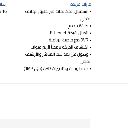
ميزات فريدة
إضاف
• استقبال المكالمات عبر تطبيق الهاتف
16 نغمات متعددة الأصوات
الذكي
• Wi-Fi مدمج
• اتصال شبكة Ethernet
• DVR مع خاصية الرباعية
• اكتشاف الحركة برمجياً لأربع قنوات
• وصول عن بعد للبث المباشر والأرشيف
المخزن
• دعم لوحات وكاميرات AHD (حتى 1MP)