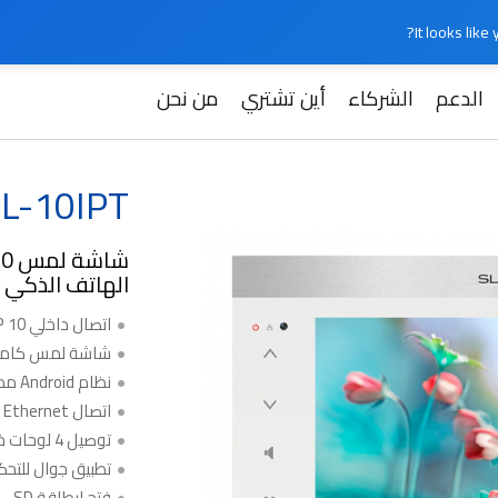
It looks lik
الدعم
الشركاء
أين تشتري
من نحن
Slinex SL-10IPT
SL-10IPT
الهاتف الذكي
اتصال داخلي IP 10 بوصة
شاشة لمس كامل
نظام Android مدمج
اتصال Wi-Fi / Ethernet
توصيل 4 لوحات خارجية و4 كاميرات
تطبيق جوال للتح
فتح لبطاقة SD