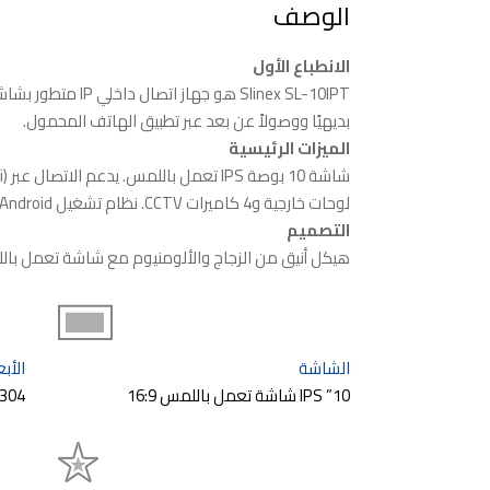
الوصف
الانطباع الأول
بديهيًا ووصولاً عن بعد عبر تطبيق الهاتف المحمول.
الميزات الرئيسية
لوحات خارجية و4 كاميرات CCTV. نظام تشغيل Android مدمج. تطبيق للتحكم عن بعد. فتحة لبطاقة SD.
التصميم
هيكل أنيق من الزجاج والألومنيوم مع شاشة تعمل بال
الشاشة
الأبع
10” IPS شاشة تعمل باللمس 16:9
304×190×24 mm