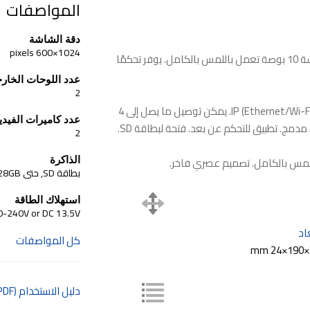
المواصفات
دقة الشاشة
1024×600 pixels
Slinex SL-10IPT هو جهاز اتصال داخلي IP متطور بشاشة 10 بوصة تعمل باللمس بالكامل. يوفر تحكمًا
عدد اللوحات الخارج
2
شاشة 10 بوصة IPS تعمل باللمس. يدعم الاتصال عبر IP (Ethernet/Wi-Fi). يمكن توصيل ما يصل إلى 4
عدد كاميرات الفيديو
2
لمس بالكامل. تصميم عصري فاخر.
الذاكرة
بطاقة SD, حتى 128GB
استهلاك الطاقة
0-240V or DC 13.5V
اد
كل المواصفات
دليل الاستخدام (PDF)