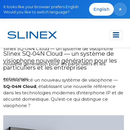
It looks like your browser prefers English.
×
English
Would you like to switch language?
Accueil
Actualités
2025
Slinex SQ-04N Cloud — un système de visiophone
Slinex SQ-04N Cloud — un système de
visiophone nouvelle génération pour les
nouvelle génération pour les particuliers et les
particuliers et les entreprises
entreprises
Slinex a lancé un nouveau système de visiophone —
SQ-04N Cloud
, établissant une nouvelle référence
dans les technologies modernes d'interphone IP et de
sécurité domestique. Qu'est-ce qui distingue ce
visiophone ?