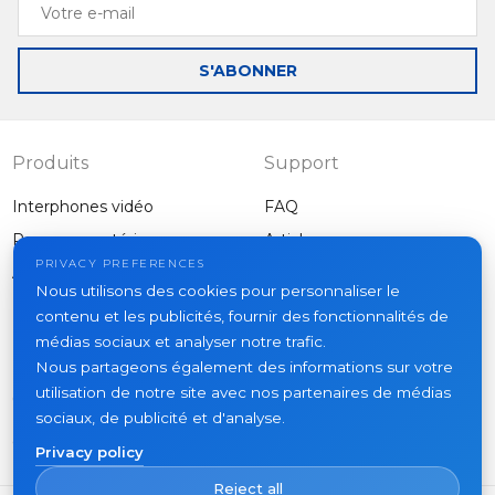
Votre
e-
mail
S'ABONNER
Produits
Support
Interphones vidéo
FAQ
Panneaux extérieurs
Articles
Entreprise
PRIVACY PREFERENCES
Autres équipements
Nous utilisons des cookies pour personnaliser le
Projets
contenu et les publicités, fournir des fonctionnalités de
À propos
médias sociaux et analyser notre trafic.
Nous partageons également des informations sur votre
Actualités
utilisation de notre site avec nos partenaires de médias
Contacts
sociaux, de publicité et d'analyse.
Où acheter
Privacy policy
Reject all