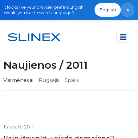
It looks like your browser prefers English.
×
English
Would you like to switch language?
Pagrindinis
Naujienos
Naujienos / 2011
Visi mėnesiai
Rugsėjis
Spalis
15 spalio 2011