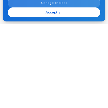
Manage choices
Accept all
Prenumeruokite Slinex naujienas
Jūsų
el.
paštas
PRENUMERUOTI
Produktai
Pagalba
Vaizdo domofonai
FAQ
Lauko skydeliai
Straipsniai
Įmonė
Kita įranga