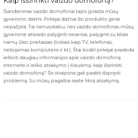
Kaip išsirinkti vaizdo domofoną?
Šiandieniniai vaizdo domofonai tapo įprasta mūsų
gyvenimo dalimi. Pirkėjai dažnai šio produkto gerai
nepažįsta. Tai nenuostabu, nes vaizdo domofonas mūsų
gyvenime atsirado palyginti neseniai, palyginti su kitais
namų ūkio prietaisais (tokiais kaip TV, telefonas,
nešiojamas kompiuteris ir kt.). Štai kodėl pirkėjai pradeda
ieškoti daugiau informacijos apie vaizdo domofoną
internete ir ieško atsakymo į klausimą: kaip išsirinkti
vaizdo domofoną? Šis straipsnis gali padėti išspręsti
problemą. Su mūsų pagalba rasite tikrą atsakymą.