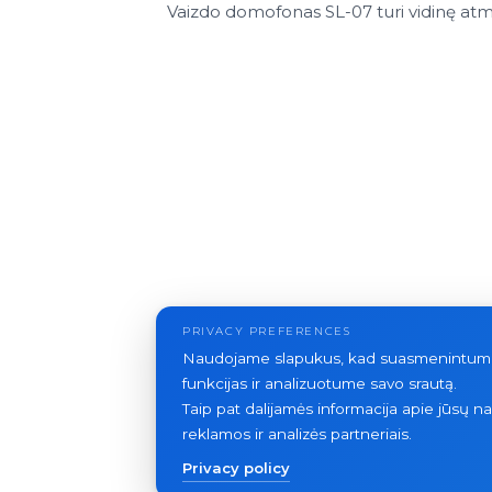
Vaizdo domofonas SL-07 turi vidinę atmin
PRIVACY PREFERENCES
Naudojame slapukus, kad suasmenintume t
funkcijas ir analizuotume savo srautą.
Taip pat dalijamės informacija apie jūsų 
reklamos ir analizės partneriais.
Privacy policy