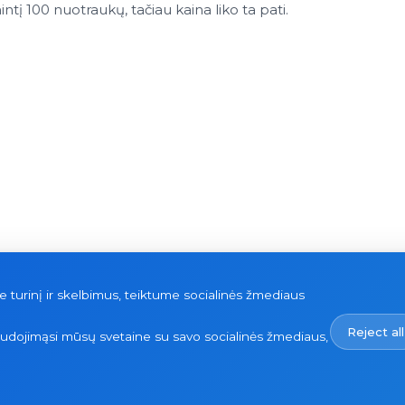
tį 100 nuotraukų, tačiau kaina liko ta pati.
urinį ir skelbimus, teiktume socialinės žmediaus
Reject all
naudojimąsi mūsų svetaine su savo socialinės žmediaus,