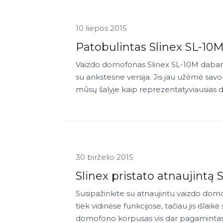
10 liepos 2015
Patobulintas Slinex SL-1
Vaizdo domofonas Slinex SL-10M dabar tu
su ankstesne versija. Jis jau užėmė savo
mūsų šalyje kaip reprezentatyviausias
30 birželio 2015
Slinex pristato atnaujintą 
Susipažinkite su atnaujintu vaizdo domof
tiek vidinėse funkcijose, tačiau jis išlai
domofono korpusas vis dar pagamintas iš