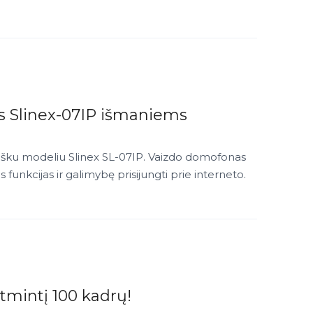
s Slinex-07IP išmaniems
višku modeliu Slinex SL-07IP. Vaizdo domofonas
s funkcijas ir galimybę prisijungti prie interneto.
atmintį 100 kadrų!