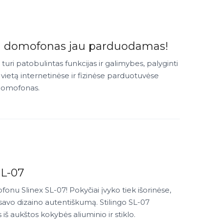
0M domofonas jau parduodamas!
ri patobulintas funkcijas ir galimybes, palyginti
 vietą internetinėse ir fizinėse parduotuvėse
 domofonas.
SL-07
onu Slinex SL-07! Pokyčiai įvyko tiek išorinėse,
kė savo dizaino autentiškumą. Stilingo SL-07
 aukštos kokybės aliuminio ir stiklo.