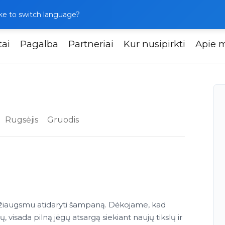
like to switch language?
tai
Pagalba
Partneriai
Kur nusipirkti
Apie 
Rugsėjis
Gruodis
u džiaugsmu atidaryti šampaną. Dėkojame, kad
, visada pilną jėgų atsargą siekiant naujų tikslų ir