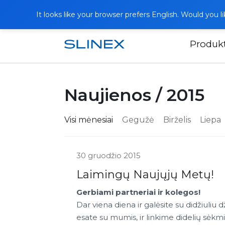
It looks like your browser prefers English. Would you 
Produk
Pagrindinis
Naujienos
Naujienos / 2015
Visi mėnesiai
Gegužė
Birželis
Liepa
30 gruodžio 2015
Laimingų Naujųjų Metų!
Gerbiami partneriai ir kolegos!
Dar viena diena ir galėsite su didžiuli
esate su mumis, ir linkime didelių sėkmių