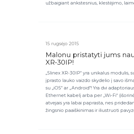
užbaigiant ankstesnius, klestėjimo, laimė
15 rugsėjo 2015
Malonu pristatyti jums nauj
XR-30IP!
„Slinex XR-30IP“ yra unikalus modulis, s
įprasto lauko vaizdo skydelio į savo išma
su „iOS“ ar „Android“! Yra dvi adaptoria
Ethernet kabelį arba per „Wi-Fi“ (išorin
atvejais yra labai paprasta, nes pride
žingsnio paaiškinimas ir iliustruoti pavyzd