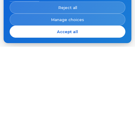
Reject all
Manage choices
Accept all
Prenumeruokite Slinex naujienas
Jūsų
el.
paštas
PRENUMERUOTI
Produktai
Pagalba
Vaizdo domofonai
FAQ