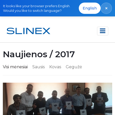
It looks like your browser prefers English.
×
English
Would you like to switch language?
Pagrindinis
Naujienos
Naujienos / 2017
Visi mėnesiai
Sausis
Kovas
Gegužė