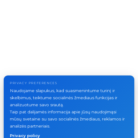
PRIVACY PREFERENCES
Naudojame slapukus, kad suasmenintume turinį ir
skelbimus, teiktume socialinės žmediaus funkcijas ir
analizuotume savo srautą.
Taip pat dalijamės informacija apie jūsų naudojimąsi
mūsų svetaine su savo socialinės žmediaus, reklamos ir
analizės partneriais.
Privacy policy