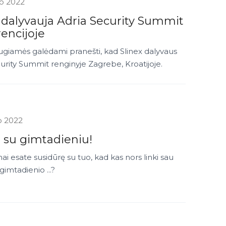
jo 2022
 dalyvauja Adria Security Summit
encijoje
giamės galėdami pranešti, kad Slinex dalyvaus
urity Summit renginyje Zagrebe, Kroatijoje.
o 2022
, su gimtadieniu!
ai esate susidūrę su tuo, kad kas nors linki sau
gimtadienio ...?