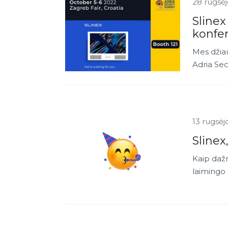
28 rugsė
Slinex
konfer
Mes džiau
Adria Sec
13 rugsėj
Slinex
Kaip dažn
laimingo 