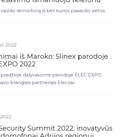
 vaizdo domofoną iš bet kurios pasaulio vietos.
čio 2022
nimai iš Maroko: Slinex parodoje
EXPO 2022
o pradžioje dalyvavome parodoje ELEC EXPO
savo brangiais partneriais Eleczar.
 2022
Security Summit 2022: inovatyvūs
 domofonai Adrijos regionui