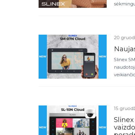
sėkmingų
20 gruod
Nauja
Slinex S
naudotoja
veikianči
15 gruod
Slinex
vaizd
perad