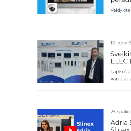
Valdykite
10 lapkri
Sveiki
ELEC 
Lapkriči
kartu su 
25 spalio
Adria 
Slinex