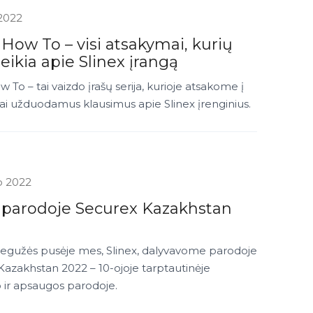
 2022
 How To – visi atsakymai, kurių
eikia apie Slinex įrangą
w To – tai vaizdo įrašų serija, kurioje atsakome į
ai užduodamus klausimus apie Slinex įrenginius.
io 2022
x parodoje Securex Kazakhstan
gegužės pusėje mes, Slinex, dalyvavome parodoje
azakhstan 2022 – 10-ojoje tarptautinėje
ir apsaugos parodoje.