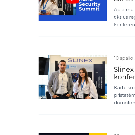
Apie mus
tikslus r
konferenc
10 spalio
Slinex
konfer
Kartu su 
pristatėm
domofonus