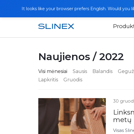
It looks like your browser prefers English. Would you 
Produk
Pagrindinis
Naujienos
Naujienos / 2022
Visi mėnesiai
Sausis
Balandis
Geguž
Lapkritis
Gruodis
30 gruod
Links
metų
Visas Sli