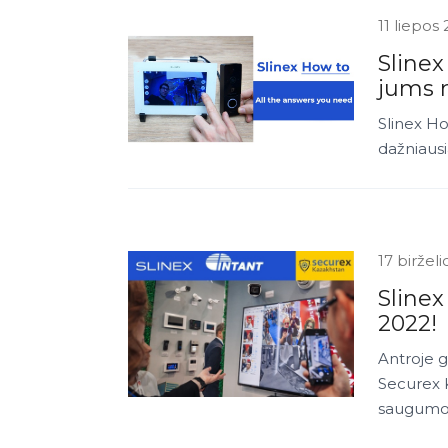
11 liepos
Slinex
jums r
Slinex Ho
dažniausi
17 biržel
Sline
2022!
Antroje 
Securex K
saugumo 