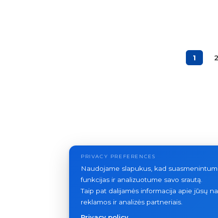
1
PRIVACY PREFERENCES
Naudojame slapukus, kad suasmenintume t
funkcijas ir analizuotume savo srautą.
Taip pat dalijamės informacija apie jūsų 
reklamos ir analizės partneriais.
Privacy policy