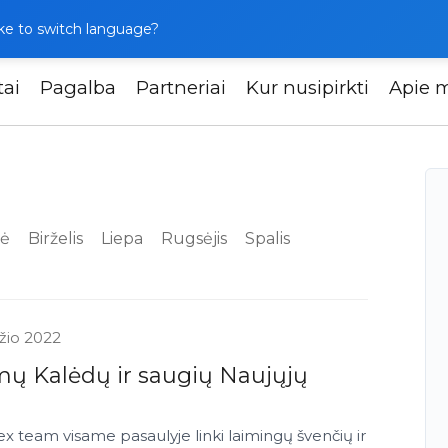
like to switch language?
tai
Pagalba
Partneriai
Kur nusipirkti
Apie 
ė
Birželis
Liepa
Rugsėjis
Spalis
žio 2022
mų Kalėdų ir saugių Naujųjų
nex team visame pasaulyje linki laimingų švenčių ir