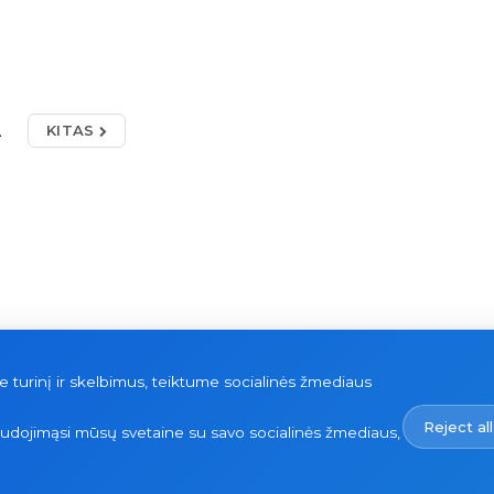
2
KITAS
urinį ir skelbimus, teiktume socialinės žmediaus
Reject all
naudojimąsi mūsų svetaine su savo socialinės žmediaus,