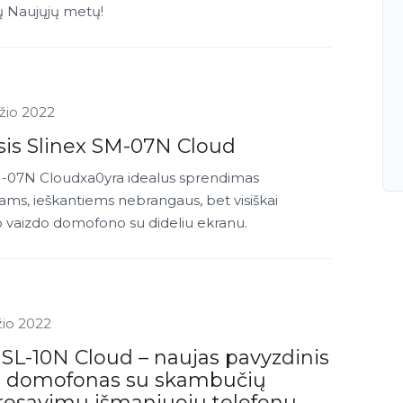
 Naujųjų metų!
žio 2022
sis Slinex SM-07N Cloud
M-07N Cloudxa0yra idealus sprendimas
ms, ieškantiems nebrangaus, bet visiškai
o vaizdo domofono su dideliu ekranu.
žio 2022
 SL-10N Cloud – naujas pavyzdinis
o domofonas su skambučių
resavimu išmaniuoju telefonu