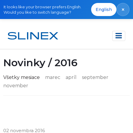
It looks like your browser prefers English.
×
English
Would you like to switch language?
Domov
Novinky
Novinky / 2016
Všetky mesiace
marec
apríl
september
november
02 novembra 2016