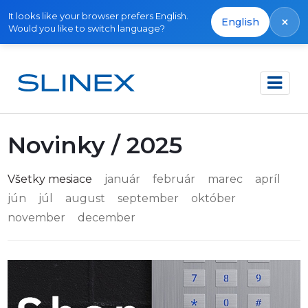
It looks like your browser prefers English.
×
English
Would you like to switch language?
Domov
Novinky
Novinky / 2025
Všetky mesiace
január
február
marec
apríl
jún
júl
august
september
október
november
december