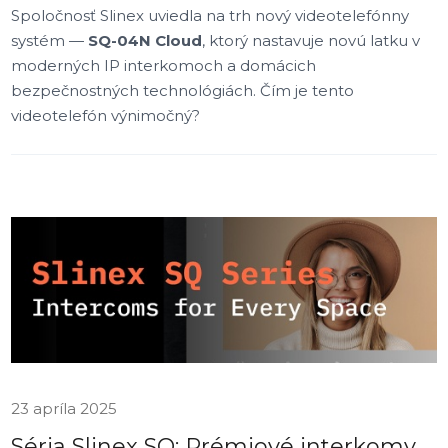
Spoločnosť Slinex uviedla na trh nový videotelefónny
systém —
SQ-04N Cloud
, ktorý nastavuje novú latku v
moderných IP interkomoch a domácich
bezpečnostných technológiách. Čím je tento
videotelefón výnimočný?
23 apríla 2025
Séria Slinex SQ: Prémiové interkomy