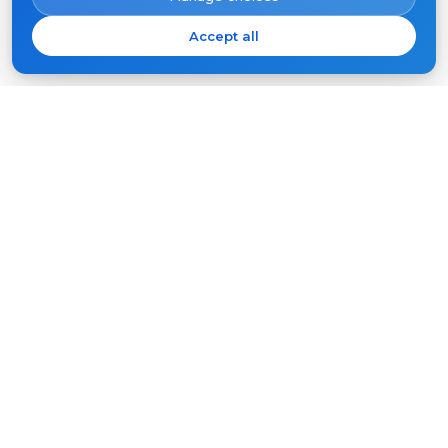
Accept all
Prihláste sa na odber noviniek Slinex
Váš
e-
mail
PRIHLÁSIŤ SA
Produkty
Podpora
Video vrátniky
FAQ
Vonkajšie panely
Články
Spoločnosť
Ostatné vybavenie