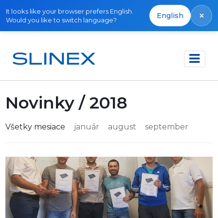
It looks like your browser prefers English.
×
English
Would you like to switch language?
Domov
Novinky
Novinky / 2018
Všetky mesiace
január
august
september