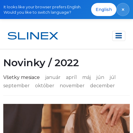
It looks like your browser prefers English.
×
English
Would you like to switch language?
Domov
Novinky
Novinky / 2022
Všetky mesiace
január
apríl
máj
jún
júl
september
október
november
december